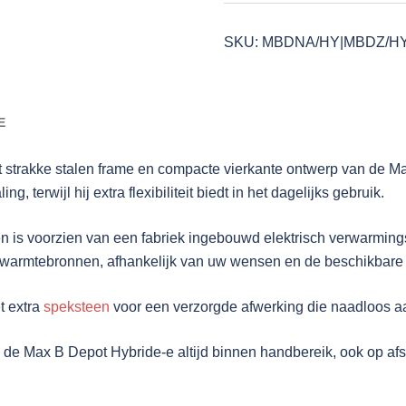
Hybride-
SKU:
MBDNA/HY|MBDZ/H
e
aantal
E
 strakke stalen frame en compacte vierkante ontwerp van de M
 terwijl hij extra flexibiliteit biedt in het dagelijks gebruik.
en is voorzien van een fabriek ingebouwd elektrisch verwarmin
ide warmtebronnen, afhankelijk van uw wensen en de beschikbare
t extra
speksteen
voor een verzorgde afwerking die naadloos aans
de Max B Depot Hybride-e altijd binnen handbereik, ook op afs