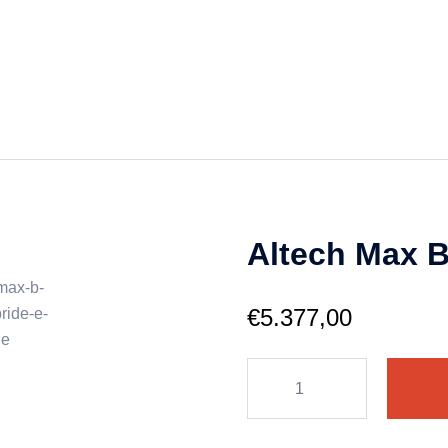
Altech Max B
€
5.377,00
Altech
Max
B
Depot