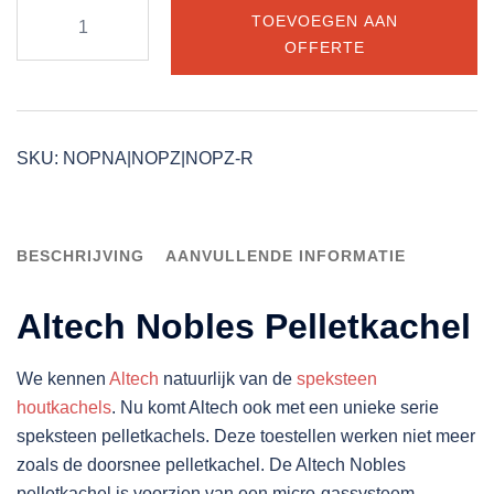
Altech
TOEVOEGEN AAN
Nobles
OFFERTE
Pelletkachel
aantal
SKU:
NOPNA|NOPZ|NOPZ-R
BESCHRIJVING
AANVULLENDE INFORMATIE
Altech Nobles Pelletkachel
We kennen
Altech
natuurlijk van de
speksteen
houtkachels
. Nu komt Altech ook met een unieke serie
speksteen pelletkachels. Deze toestellen werken niet meer
zoals de doorsnee pelletkachel. De Altech Nobles
pelletkachel is voorzien van een micro-gassysteem.