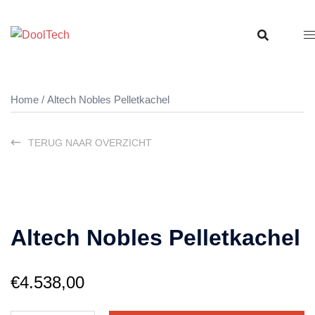
Ga
naar
de
inhoud
Home
/ Altech Nobles Pelletkachel
TERUG NAAR OVERZICHT
Altech Nobles Pelletkachel
€
4.538,00