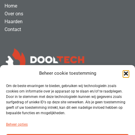
Home
Over ons
Haarden
Contact
Beheer cookie toestemming
Om de beste ervaringen te bieden, gebruiken wij technologieën zoals
DOOLTECH SFEERVERWARMING
cookies om informatie over je apparaat op te slaan en/of te raadplegen.
Door in te stemmen met deze technologieën kunnen wij gegevens zoals
Achterland 2/A
surfgedrag of unieke ID's op deze site verwerken. Als je geen toestemming
2964 LA Groot-Ammers
geeft of uw toestemming intrekt, kan dit een nadelige invloed hebben op
bepaalde functies en mogelijkheden.
T:
06 83 88 91 73
Beheer opties
E:
info@dooltech.nl