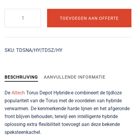
Altech
TOEVOEGEN AAN OFFERTE
Torus
Depot
Hybride-
e
SKU:
TDSNA/HY|TDSZ/HY
aantal
BESCHRIJVING
AANVULLENDE INFORMATIE
De
Altech
Torus Depot Hybride-e combineert de tijdloze
populariteit van de Torus met de voordelen van hybride
verwarmen. De kenmerkende harde lijnen en het afgeronde
front blijven behouden, terwijl een intelligente hybride
oplossing extra flexibiliteit toevoegt aan deze bekende
speksteenkachel.