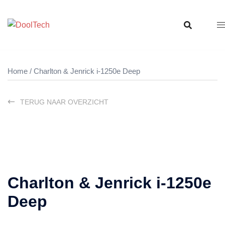
Ga
naar
de
inhoud
Home
/ Charlton & Jenrick i-1250e Deep
TERUG NAAR OVERZICHT
Charlton & Jenrick i-1250e
Deep