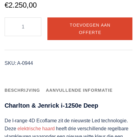
€
2.250,00
Charlton
TOEVOEGEN AAN
&
OFFERTE
Jenrick
i-
1250e
Deep
SKU:
A-0944
aantal
BESCHRIJVING
AANVULLENDE INFORMATIE
Charlton & Jenrick i-1250e Deep
De I-range 4D Ecoflame zit de nieuwste Led technologie.
Deze
elektrische haard
heeft drie verschillende regelbare
vlamkleuren waaronder een nieuwe witte kleur die een