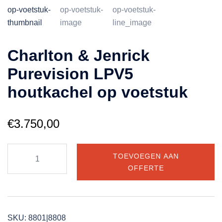
Charlton & Jenrick
Purevision LPV5
houtkachel op voetstuk
€
3.750,00
Charlton
TOEVOEGEN AAN
&
OFFERTE
Jenrick
Purevision
LPV5
houtkachel
SKU:
8801|8808