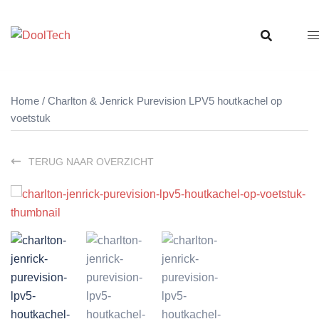
Ga
naar
de
inhoud
Home
/ Charlton & Jenrick Purevision LPV5 houtkachel op
voetstuk
TERUG NAAR OVERZICHT