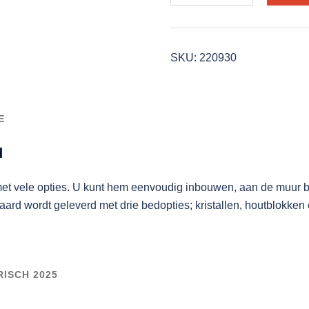
48"
Elektrische
haard
SKU:
220930
aantal
E
d
et vele opties. U kunt hem eenvoudig inbouwen, aan de muur be
aard wordt geleverd met drie bedopties; kristallen, houtblokken
ISCH 2025