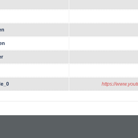
en
en
er
de_0
https://www.yo