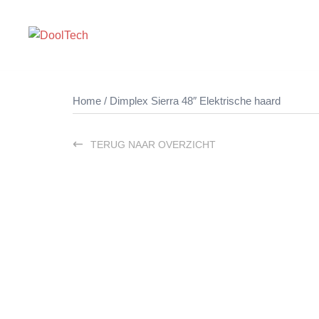
Ga
naar
de
inhoud
Home
/ Dimplex Sierra 48″ Elektrische haard
TERUG NAAR OVERZICHT