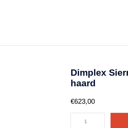
Dimplex Sier
haard
€
623,00
Dimplex
Sierra