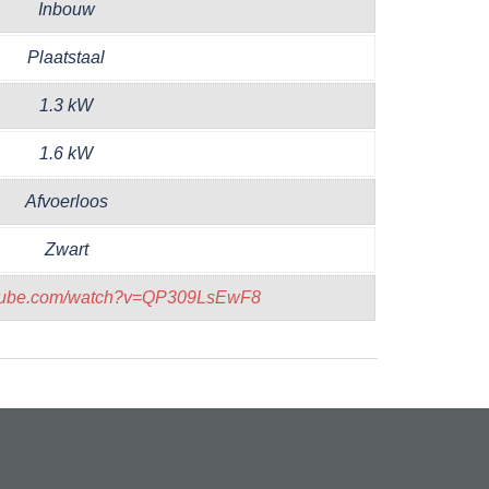
Inbouw
Plaatstaal
1.3 kW
1.6 kW
Afvoerloos
Zwart
utube.com/watch?v=QP309LsEwF8