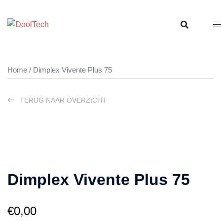
Ga
naar
de
inhoud
Home
/ Dimplex Vivente Plus 75
TERUG NAAR OVERZICHT
Dimplex Vivente Plus 75
€
0,00