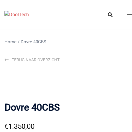
Ga
naar
de
inhoud
Home
/ Dovre 40CBS
TERUG NAAR OVERZICHT
Dovre 40CBS
€
1.350,00