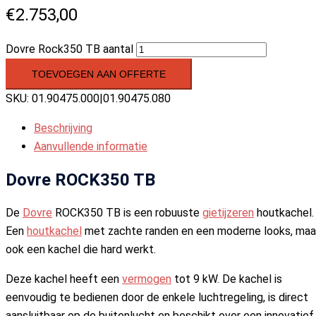
€
2.753,00
Dovre Rock350 TB aantal
TOEVOEGEN AAN OFFERTE
SKU:
01.90475.000|01.90475.080
Beschrijving
Aanvullende informatie
Dovre ROCK350 TB
De
Dovre
ROCK350 TB is een robuuste
gietijzeren
houtkachel.
Een
houtkachel
met zachte randen en een moderne looks, maa
ook een kachel die hard werkt.
Deze kachel heeft een
vermogen
tot 9 kW. De kachel is
eenvoudig te bedienen door de enkele luchtregeling, is direct
aansluitbaar op de buitenlucht en beschikt over een innovatief