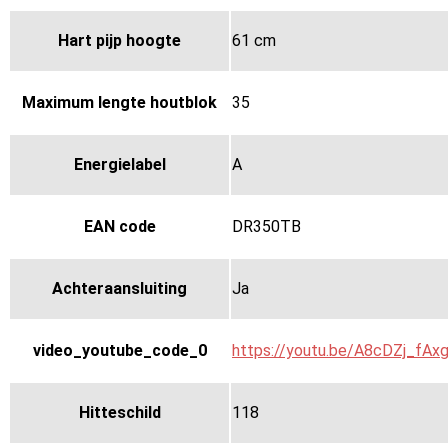
Hart pijp hoogte
61 cm
Maximum lengte houtblok
35
Energielabel
A
EAN code
DR350TB
Achteraansluiting
Ja
video_youtube_code_0
https://youtu.be/A8cDZj_fAx
Hitteschild
118