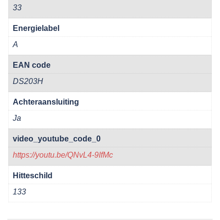
33
Energielabel
A
EAN code
DS203H
Achteraansluiting
Ja
video_youtube_code_0
https://youtu.be/QNvL4-9IfMc
Hitteschild
133