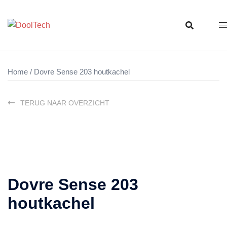
Ga
naar
de
inhoud
Home
/ Dovre Sense 203 houtkachel
TERUG NAAR OVERZICHT
Dovre Sense 203
houtkachel