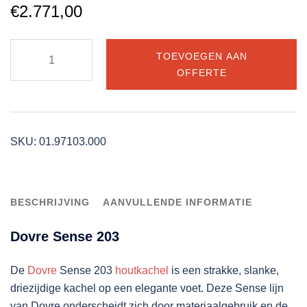
€
2.771,00
Dovre
TOEVOEGEN AAN
Sense
OFFERTE
203
houtkachel
aantal
SKU:
01.97103.000
BESCHRIJVING
AANVULLENDE INFORMATIE
Dovre Sense 203
De
Dovre
Sense 203
houtkachel
is een strakke, slanke,
driezijdige kachel op een elegante voet. Deze Sense lijn
van Dovre onderscheidt zich door materiaalgebruik en de