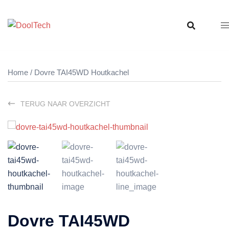
Ga
naar
de
inhoud
Home
/ Dovre TAI45WD Houtkachel
TERUG NAAR OVERZICHT
Dovre TAI45WD