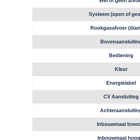
Wel of geen afvo
Systeem (open of ges
Rookgasafvoer (diam
Bovenaansluitin
Bediening
Kleur
Energielabel
CV Aansluiting
Achteraansluitin
Inbouwmaat breed
Inbouwmaat hoog