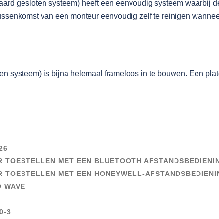
raard gesloten systeem) heeft een eenvoudig systeem waarbij de r
 tussenkomst van een monteur eenvoudig zelf te reinigen wanneer
n systeem) is bijna helemaal frameloos in te bouwen. Een platea
26
R TOESTELLEN MET EEN BLUETOOTH AFSTANDSBEDIENI
R TOESTELLEN MET EEN HONEYWELL-AFSTANDSBEDIENI
O WAVE
0-3