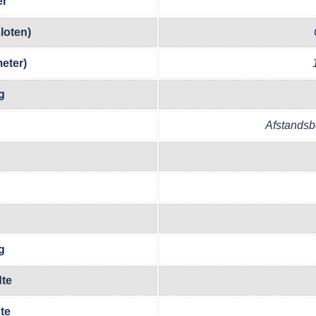
er
loten)
eter)
g
Afstandsb
g
te
te