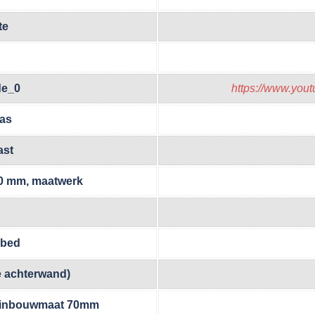
te
de_0
https://www.yo
las
ast
00 mm, maatwerk
ibed
e achterwand)
, inbouwmaat 70mm