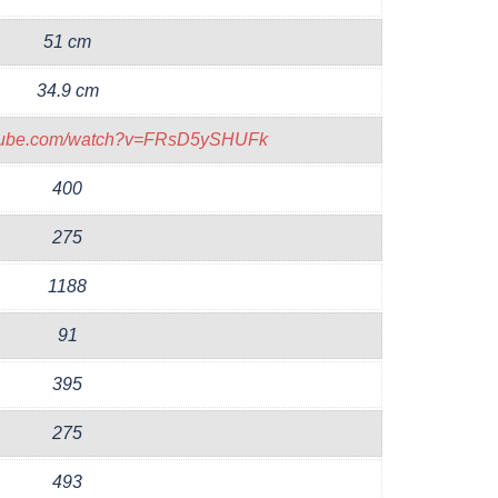
51 cm
34.9 cm
utube.com/watch?v=FRsD5ySHUFk
400
275
1188
91
395
275
493