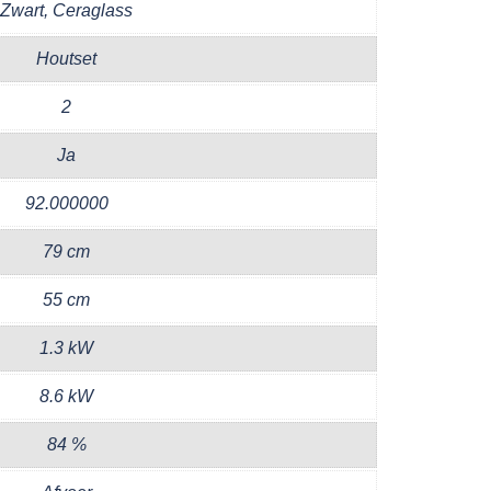
Zwart, Ceraglass
Houtset
2
Ja
92.000000
79 cm
55 cm
1.3 kW
8.6 kW
84 %