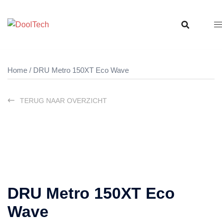
Ga
naar
de
inhoud
Home
/ DRU Metro 150XT Eco Wave
TERUG NAAR OVERZICHT
DRU Metro 150XT Eco
Wave