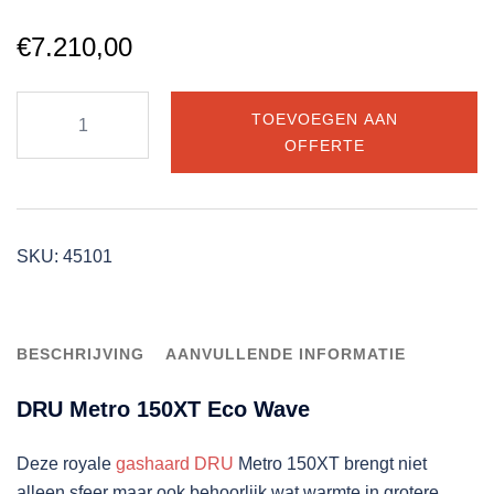
€
7.210,00
DRU
TOEVOEGEN AAN
Metro
OFFERTE
150XT
Eco
Wave
aantal
SKU:
45101
BESCHRIJVING
AANVULLENDE INFORMATIE
DRU Metro 150XT Eco Wave
Deze royale
gashaard
DRU
Metro 150XT brengt niet
alleen sfeer maar ook behoorlijk wat warmte in grotere