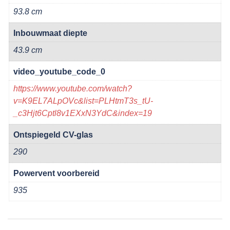
93.8 cm
Inbouwmaat diepte
43.9 cm
video_youtube_code_0
https://www.youtube.com/watch?
v=K9EL7ALpOVc&list=PLHtmT3s_tU-
_c3Hjt6Cptl8v1EXxN3YdC&index=19
Ontspiegeld CV-glas
290
Powervent voorbereid
935