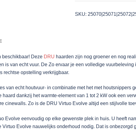
aantal
SKU:
25070|25071|25072|2
E
jn beschikbaar! Deze
DRU
haarden zijn nog groener en nog reali
den is van echt vuur. De Zo ervaar je een volledige vuurbelevin
 rechtse opstelling verkrijgbaar.
 van echt houtvuur- in combinatie met het met houtsnippers g
de haard dankzij het warmte-element van 1 tot 2 kW ook een ve
 cinewalls. Zo is de DRU Virtuo Evolve altijd een stijlvolle toe
tuo Evolve eenvoudig op elke gewenste plek in huis. U heeft na
 de Virtuo Evolve nauwelijks onderhoud nodig. Dat is onbezorgd 