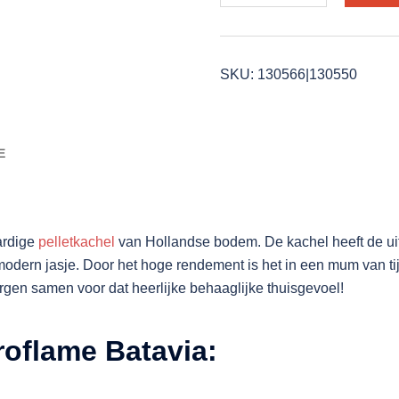
T4.2
pelletkachel
aantal
SKU:
130566|130550
E
ardige
pelletkachel
van Hollandse bodem. De kachel heeft de uit
 modern jasje. Door het hoge rendement is het in een mum van 
gen samen voor dat heerlijke behaaglijke thuisgevoel!
oflame Batavia: