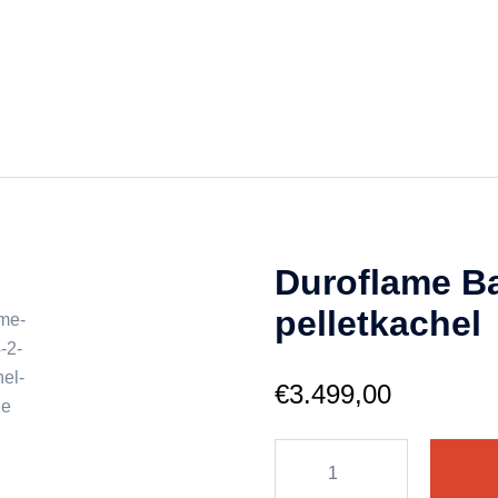
Duroflame Ba
pelletkachel
€
3.499,00
Duroflame
Batavia