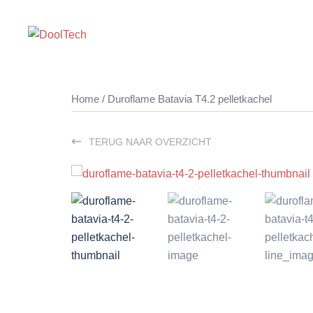
Ga
naar
de
inhoud
Home
/ Duroflame Batavia T4.2 pelletkachel
TERUG NAAR OVERZICHT