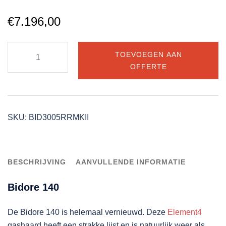
€
7.196,00
Element4
TOEVOEGEN AAN
Bidore
OFFERTE
140
Double
Burner
gashaard
SKU:
BID3005RRMKII
aantal
BESCHRIJVING
AANVULLENDE INFORMATIE
Bidore 140
De Bidore 140 is helemaal vernieuwd. Deze
Element4
gashaard heeft een strakke lijst en is natuurlijk weer als