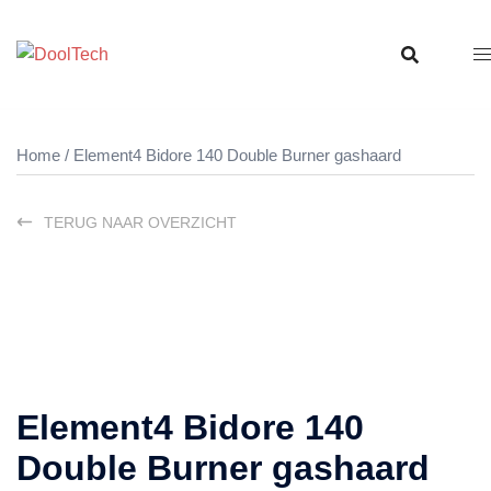
Ga
naar
de
inhoud
Home
/ Element4 Bidore 140 Double Burner gashaard
TERUG NAAR OVERZICHT
Element4 Bidore 140
Double Burner gashaard