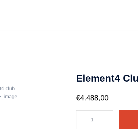
Element4 Clu
€
4.488,00
Element4
Club
125
E