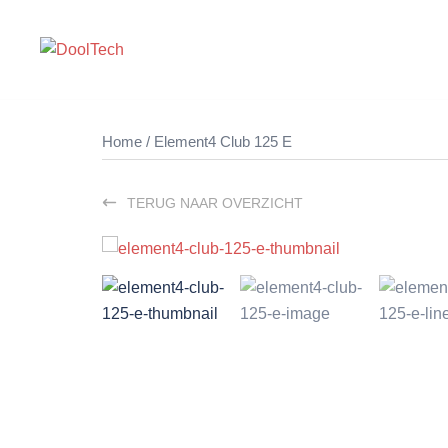
Ga
naar
de
inhoud
Home
/ Element4 Club 125 E
TERUG NAAR OVERZICHT