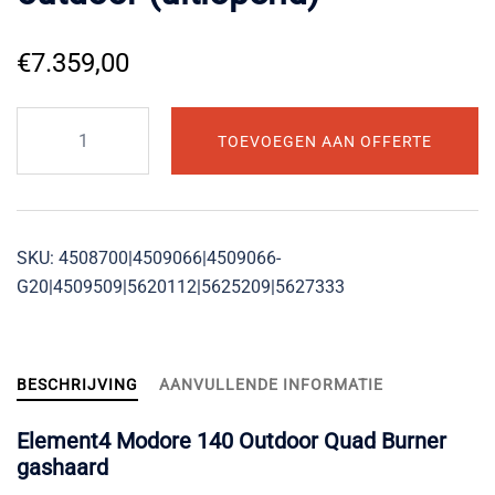
€
7.359,00
Element4
TOEVOEGEN AAN OFFERTE
Modore
140
outdoor
(uitlopend)
SKU:
4508700|4509066|4509066-
aantal
G20|4509509|5620112|5625209|5627333
BESCHRIJVING
AANVULLENDE INFORMATIE
Element4 Modore 140 Outdoor Quad Burner
gashaard