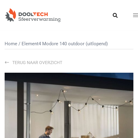
Ga
naar
de
inhoud
Home
/ Element4 Modore 140 outdoor (uitlopend)
TERUG NAAR OVERZICHT