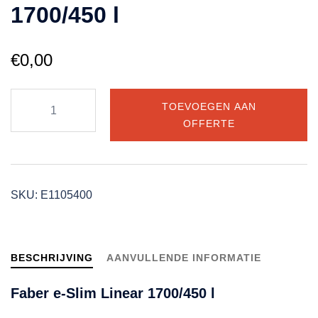
1700/450 l
€
0,00
Faber
TOEVOEGEN AAN
e-
OFFERTE
Slim
Linear
1700/450
l
SKU:
E1105400
aantal
BESCHRIJVING
AANVULLENDE INFORMATIE
Faber e-Slim Linear 1700/450 l