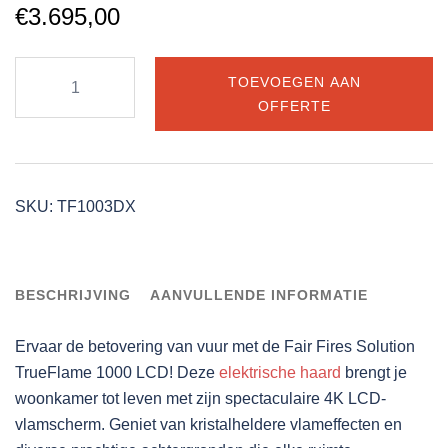
€
3.695,00
Fair
TOEVOEGEN AAN
Fires
OFFERTE
Solution
TrueFlame
1000
LCD
SKU:
TF1003DX
aantal
BESCHRIJVING
AANVULLENDE INFORMATIE
Ervaar de betovering van vuur met de Fair Fires Solution
TrueFlame 1000 LCD! Deze
elektrische haard
brengt je
woonkamer tot leven met zijn spectaculaire 4K LCD-
vlamscherm. Geniet van kristalheldere vlameffecten en