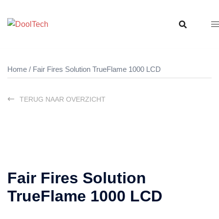
Ga
naar
de
inhoud
Home
/ Fair Fires Solution TrueFlame 1000 LCD
TERUG NAAR OVERZICHT
Fair Fires Solution
TrueFlame 1000 LCD