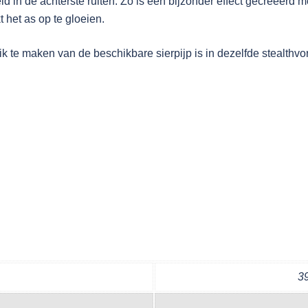
d in de achterste ruiten. Zo is een bijzonder effect gecreëerd
kt het as op te gloeien.
k te maken van de beschikbare sierpijp is in dezelfde stealthvo
39