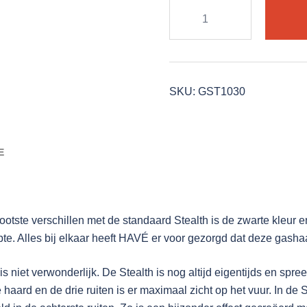
HAVÉ
Black
Stealth
gashaard
aantal
SKU:
GST1030
E
 grootste verschillen met de standaard Stealth is de zwarte kle
pte. Alles bij elkaar heeft HAVÉ er voor gezorgd dat deze gash
is niet verwonderlijk. De Stealth is nog altijd eigentijds en sp
ard en de drie ruiten is er maximaal zicht op het vuur. In de St