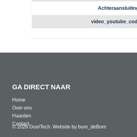
Achteraansluitin
video_youtube_co
GA DIRECT NAAR
Home
Over ons
Haarden
Contact
© 2026 DoolTech. Website by
buro_deBom