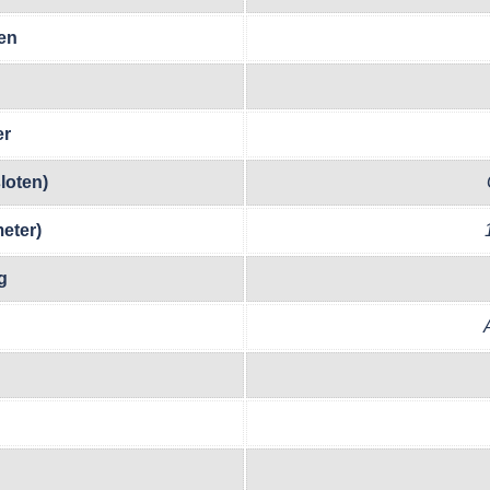
en
er
loten)
eter)
g