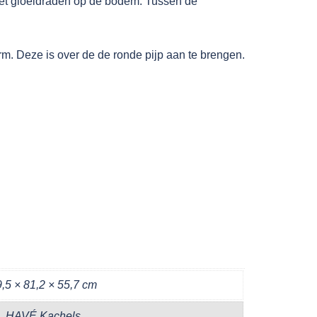
 met gloeidraden op de bodem. Tussen de
rm. Deze is over de de ronde pijp aan te brengen.
,5 × 81,2 × 55,7 cm
HAVÉ Kachels