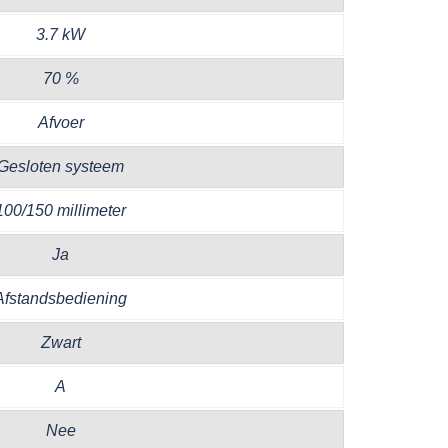
3.7 kW
70 %
Afvoer
Gesloten systeem
100/150 millimeter
Ja
Afstandsbediening
Zwart
A
Nee