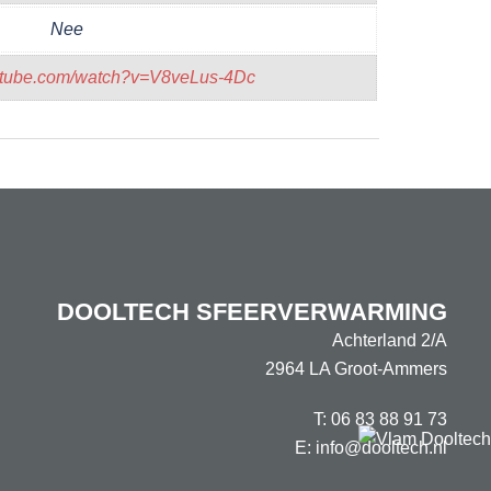
Nee
outube.com/watch?v=V8veLus-4Dc
DOOLTECH SFEERVERWARMING
Achterland 2/A
2964 LA Groot-Ammers
T:
06 83 88 91 73
E:
info@dooltech.nl