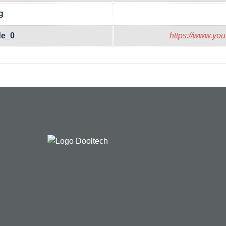
g
de_0
https://www.y