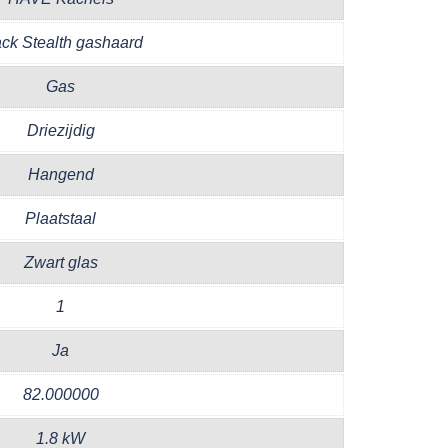
ack Stealth gashaard
Gas
Driezijdig
Hangend
Plaatstaal
Zwart glas
1
Ja
82.000000
1.8 kW