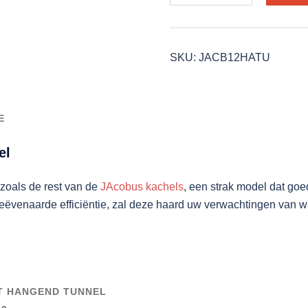
Kwadraat
hangend
tunnel
SKU:
JACB12HATU
aantal
E
el
zoals de rest van de
JAcobus kachels
, een strak model dat goe
ëvenaarde efficiëntie, zal deze haard uw verwachtingen van war
T HANGEND TUNNEL