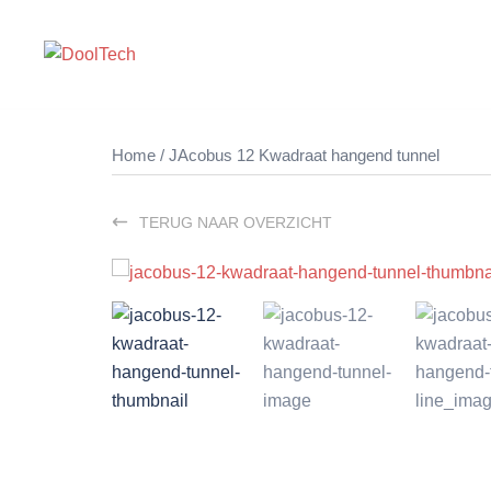
Ga
naar
de
inhoud
Home
/ JAcobus 12 Kwadraat hangend tunnel
TERUG NAAR OVERZICHT