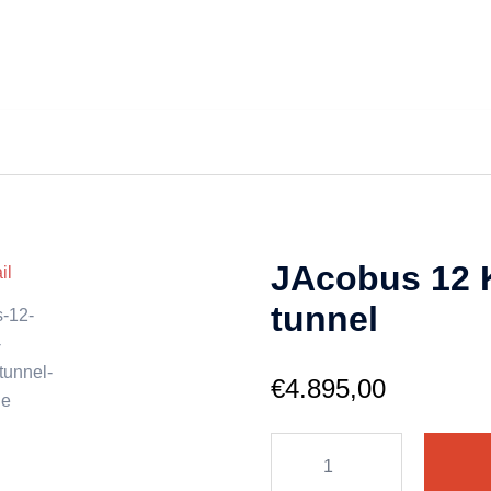
JAcobus 12 
tunnel
€
4.895,00
JAcobus
12