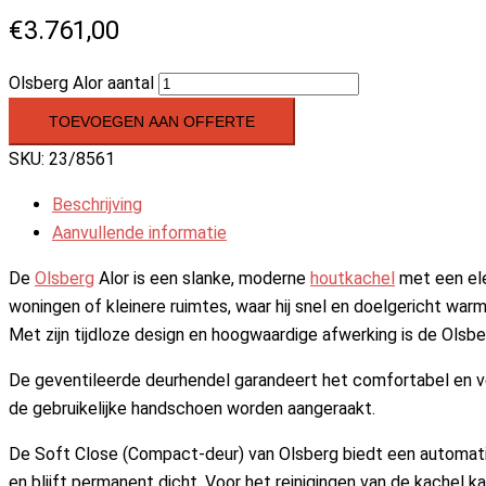
€
3.761,00
Olsberg Alor aantal
TOEVOEGEN AAN OFFERTE
SKU:
23/8561
Beschrijving
Aanvullende informatie
De
Olsberg
Alor is een slanke, moderne
houtkachel
met een ele
woningen of kleinere ruimtes, waar hij snel en doelgericht wa
Met zijn tijdloze design en hoogwaardige afwerking is de Olsb
De geventileerde deurhendel garandeert het comfortabel en vei
de gebruikelijke handschoen worden aangeraakt.
De Soft Close (Compact-deur) van Olsberg biedt een automatis
en blijft permanent dicht. Voor het reinigingen van de kachel