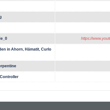
g
de_0
https://www.yo
en in Ahorn, Hämatit, Curlo
erpentine
Controller