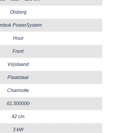
Olsberg
mbok PowerSystem
Hout
Front
Vrijstaand
Plaatstaal
Charmotte
61.500000
42 cm
3 kW