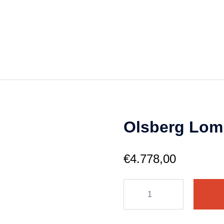
Olsberg Lo
€
4.778,00
Olsberg
Lombok
PowerSystem
aantal