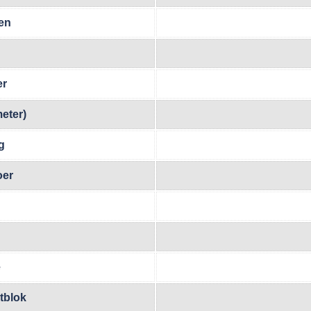
en
er
eter)
g
oer
e
tblok