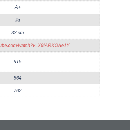
A+
Ja
33 cm
utube.com/watch?v=X9lARKOAe1Y
915
864
762