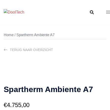
Ga
naar
de
inhoud
Home
/ Spartherm Ambiente A7
TERUG NAAR OVERZICHT
Spartherm Ambiente A7
€
4.755,00