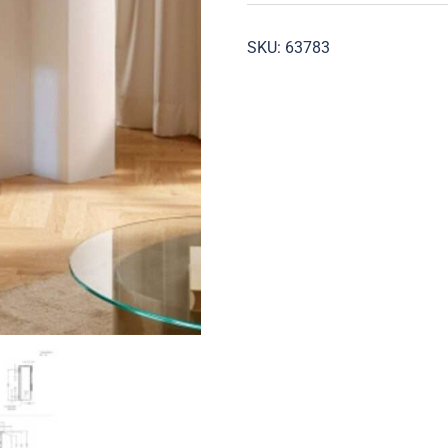
aantal
SKU:
63783