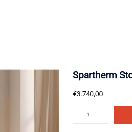
Spartherm St
€
3.740,00
Spartherm
Stovo
L