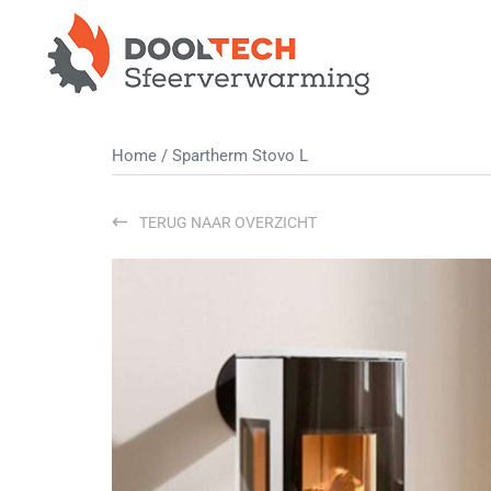
Ga
naar
de
inhoud
Home
/ Spartherm Stovo L
TERUG NAAR OVERZICHT