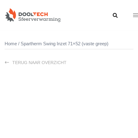
Ga
naar
de
inhoud
Home
/ Spartherm Swing Inzet 71×52 (vaste greep)
TERUG NAAR OVERZICHT