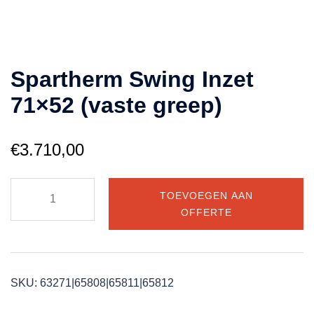
Spartherm Swing Inzet
71×52 (vaste greep)
€
3.710,00
Spartherm
TOEVOEGEN AAN
Swing
OFFERTE
Inzet
71x52
(vaste
greep)
SKU:
63271|65808|65811|65812
aantal