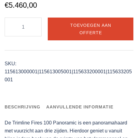
€
5.460,00
Trimline
TOEVOEGEN AAN
Fires
OFFERTE
100
Panoramic
aantal
SKU:
115613000001|115613005001|115633200001|115633205
001
BESCHRIJVING
AANVULLENDE INFORMATIE
De Trimline Fires 100 Panoramic is een panoramahaard
met vuurzicht aan drie zijden. Hierdoor geniet u vanuit