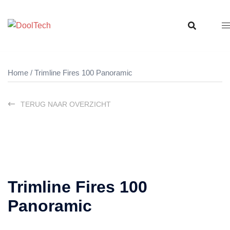
Ga
naar
de
inhoud
Home
/ Trimline Fires 100 Panoramic
TERUG NAAR OVERZICHT
Trimline Fires 100
Panoramic