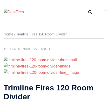
Ga
naar
de
inhoud
Home
/ Trimline Fires 120 Room Divider
TERUG NAAR OVERZICHT
Trimline Fires 120 Room
Divider