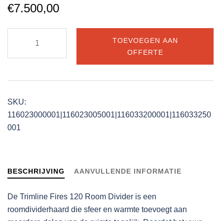
€
7.500,00
Trimline
TOEVOEGEN AAN
Fires
OFFERTE
120
Room
Divider
aantal
SKU:
116023000001|116023005001|116033200001|116033250
001
BESCHRIJVING
AANVULLENDE INFORMATIE
De Trimline Fires 120 Room Divider is een
roomdividerhaard die sfeer en warmte toevoegt aan