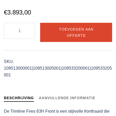
€
3.893,00
Trimline
TOEVOEGEN AAN
Fires
OFFERTE
63H
Front
aantal
SKU:
109513000001|109513005001|109533200001|109533205
001
BESCHRIJVING
AANVULLENDE INFORMATIE
De Trimline Fires 63H Front is een stijlvolle fronthaard die