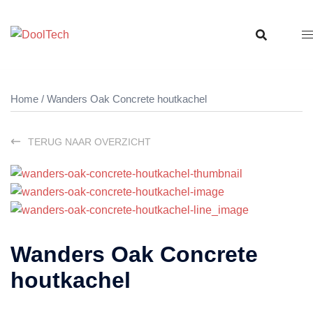
Ga
naar
de
inhoud
Home
/ Wanders Oak Concrete houtkachel
TERUG NAAR OVERZICHT
Wanders Oak Concrete
houtkachel