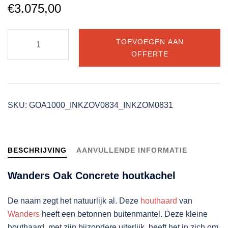
€
3.075,00
Wanders
TOEVOEGEN AAN
Oak
OFFERTE
Concrete
houtkachel
aantal
SKU:
GOA1000_INKZOV0834_INKZOM0831
BESCHRIJVING
AANVULLENDE INFORMATIE
Wanders Oak Concrete houtkachel
De naam zegt het natuurlijk al. Deze
houthaard
van
Wanders
heeft een betonnen buitenmantel. Deze kleine
houthaard, met zijn bijzondere uiterlijk, heeft het in zich om